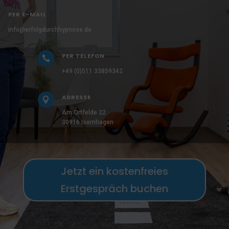
PER E-MAIL
info@erfolgdurchhypnose.de
PER TELEFON

+49 (0)511 33859342
ADRESSE

Am Ortfelde 22
30916 Isernhagen
Jetzt ein kostenfreies
Erstgespräch buchen