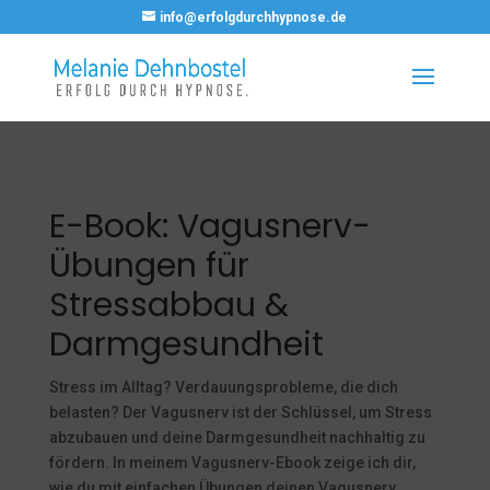
info@erfolgdurchhypnose.de
E-Book: Vagusnerv-
Übungen für
Stressabbau &
Darmgesundheit
Stress im Alltag? Verdauungsprobleme, die dich
belasten? Der Vagusnerv ist der Schlüssel, um Stress
abzubauen und deine Darmgesundheit nachhaltig zu
fördern. In meinem Vagusnerv-Ebook zeige ich dir,
wie du mit einfachen Übungen deinen Vagusnerv