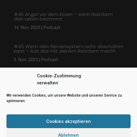
#46 Angst vor dem Essen – wenn Reizdarm
dein Leben bestimmt
14. Nov. 2025
|
Podcast
#45 Wenn dein Nervensystem nicht abschalten
kann – was das mit deinem Reizdarm macht
3. Nov. 2025
|
Podcast
Cookie-Zustimmung
« Ältere Einträge
verwalten
Wir verwenden Cookies, um unsere Website und unseren Service zu
optimieren.
Cookies akzeptieren
Ablehnen
© Erfolg durch Hypnose | Melanie Dehnbostel 2025