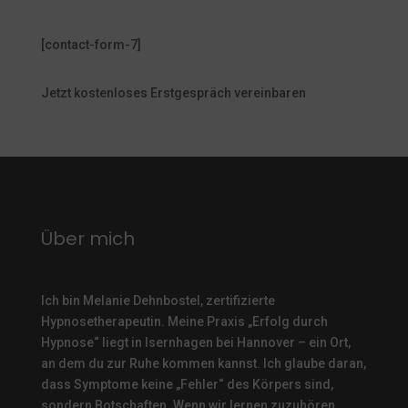
[contact-form-7]
Jetzt kostenloses Erstgespräch vereinbaren
Über mich
Ich bin Melanie Dehnbostel, zertifizierte
Hypnosetherapeutin.
Meine Praxis „Erfolg durch
Hypnose“ liegt in Isernhagen bei Hannover – ein Ort,
an dem du zur Ruhe kommen kannst. Ich glaube daran,
dass Symptome keine „Fehler“ des Körpers sind,
sondern Botschaften. Wenn wir lernen zuzuhören,