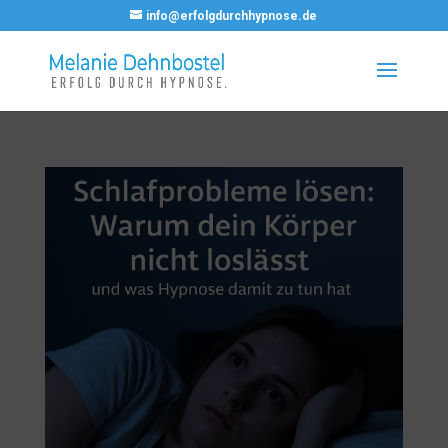
info@erfolgdurchhypnose.de