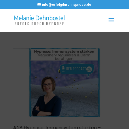
info@erfolgdurchhypnose.de
#28 Hypnose: Immunsystem stärken –