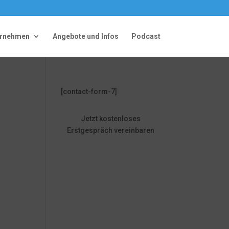
ernehmen
Angebote und Infos
Podcast
[contact-form-7]
Jetzt kostenloses
Erstgespräch vereinbaren