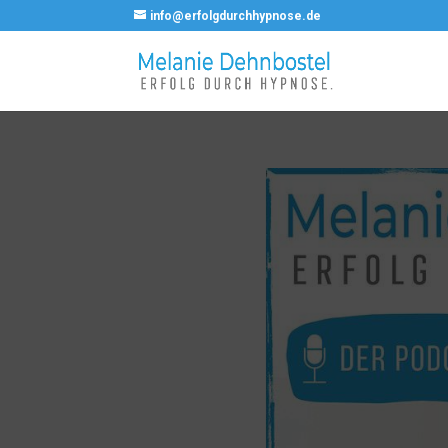
info@erfolgdurchhypnose.de