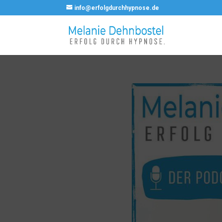
info@erfolgdurchhypnose.de