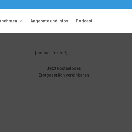
ernehmen
Angebote und Infos
Podcast
[contact-form-7]
Jetzt kostenloses
Erstgespräch vereinbaren