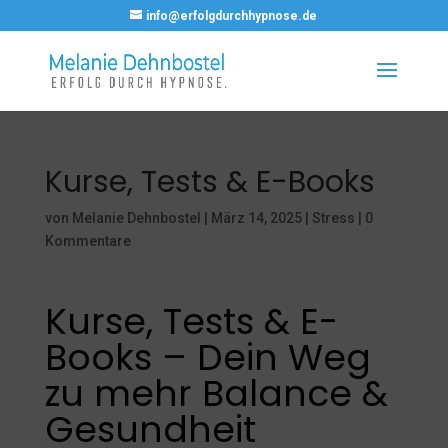
info@erfolgdurchhypnose.de
Kurse, Tests & E-Books
von
Melanie Dehnbostel
|
März 14, 2025
|
Stress
|
0
Kommentare
Kurse, Tests & E-
Books – Dein Weg
zu mehr Balance &
Gesundheit