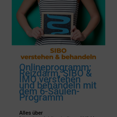
Onlineprogramm:
Reizdarm, SIBO &
IMO verstehen
und behandeln mit
dem 6-Säulen-
Programm
Alles über