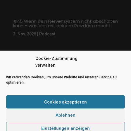
#45 Wenn dein Nervensystem nicht abschalten
kann – was das mit deinem Reizdarm macht
3. Nov. 2025
|
Podcast
Cookie-Zustimmung
« Ältere Einträge
verwalten
Wir verwenden Cookies, um unsere Website und unseren Service zu
optimieren.
Cookies akzeptieren
Ablehnen
© Erfolg durch Hypnose | Melanie Dehnbostel 2025
Einstellungen anzeigen