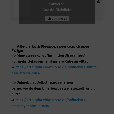
aktivieren
Cookie-Richtlinie
Ich stimme zu
🔗
Alle Links & Ressourcen aus dieser
Folge:
👉
Mini-Stresskurs „Nimm den Stress raus“
Für mehr Gelassenheit & innere Ruhe im Alltag
➡
https://erfolgdurchhypnose.de/onlinekurs-nimm-
den-stress-raus/
👉
Onlinekurs: Selbsthypnose lernen
Lerne, wie du dein Unterbewusstsein gezielt für dich
nutzt
➡
https://erfolgdurchhypnose.de/onlinekurs-
selbsthypnose-lernen/