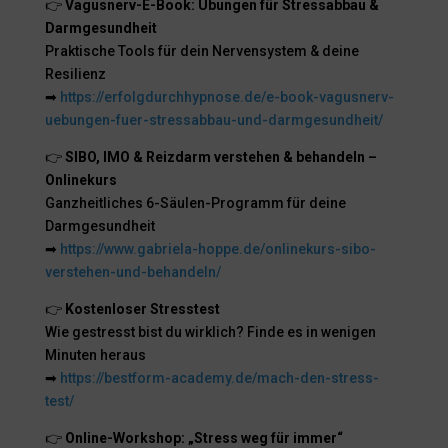
👉
Vagusnerv-E-Book: Übungen für Stressabbau &
Darmgesundheit
Praktische Tools für dein Nervensystem & deine
Resilienz
➡
https://erfolgdurchhypnose.de/e-book-vagusnerv-
uebungen-fuer-stressabbau-und-darmgesundheit/
👉
SIBO, IMO & Reizdarm verstehen & behandeln –
Onlinekurs
Ganzheitliches 6-Säulen-Programm für deine
Darmgesundheit
➡
https://www.gabriela-hoppe.de/onlinekurs-sibo-
verstehen-und-behandeln/
👉
Kostenloser Stresstest
Wie gestresst bist du wirklich? Finde es in wenigen
Minuten heraus
➡
https://bestform-academy.de/mach-den-stress-
test/
👉
Online-Workshop: „Stress weg für immer“