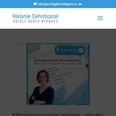
info@erfolgdurchhypnose.de
#29 Symptomsprache verstehen – Was dein