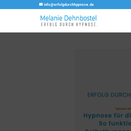
info@erfolgdurchhypnose.de