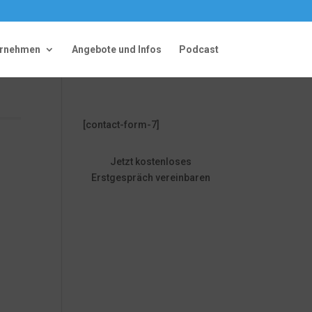
ernehmen
Angebote und Infos
Podcast
[contact-form-7]
Jetzt kostenloses
Erstgespräch vereinbaren