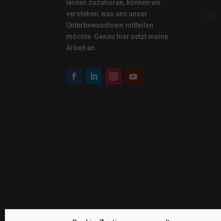
lernen zuzuhören, können wir
verstehen, was uns unser
Unterbewusstsein mitteilen
möchte. Genau hier setzt meine
Arbeit an.