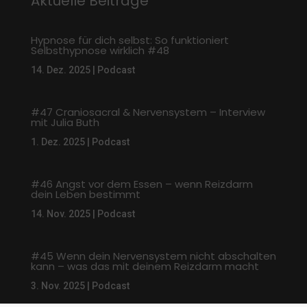
Aktuelle Beiträge
Hypnose für dich selbst: So funktioniert
Selbsthypnose wirklich #48
14. Dez. 2025
|
Podcast
#47 Craniosacral & Nervensystem – Interview
mit Julia Buth
1. Dez. 2025
|
Podcast
#46 Angst vor dem Essen – wenn Reizdarm
dein Leben bestimmt
14. Nov. 2025
|
Podcast
#45 Wenn dein Nervensystem nicht abschalten
kann – was das mit deinem Reizdarm macht
3. Nov. 2025
|
Podcast