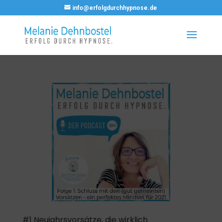
info@erfolgdurchhypnose.de
#1 Neujahrsvorsätze, die wirklich