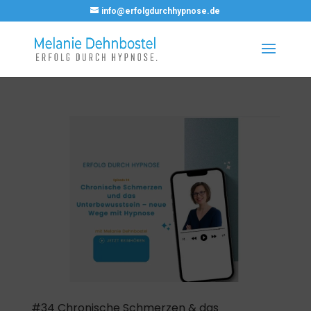
info@erfolgdurchhypnose.de
#34 Chronische Schmerzen & das