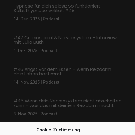
Hypnose für dich selbst: So funktioniert
Selbsthypnose wirklich #48
14. Dez. 2025
|
Podcast
#47 Craniosacral & Nervensystem – Interview
mit Julia Buth
1. Dez. 2025
|
Podcast
#46 Angst vor dem Essen – wenn Reizdarm
dein Leben bestimmt
14. Nov. 2025
|
Podcast
#45 Wenn dein Nervensystem nicht abschalten
kann – was das mit deinem Reizdarm macht
3. Nov. 2025
|
Podcast
Cookie-Zustimmung
« Ältere Einträge