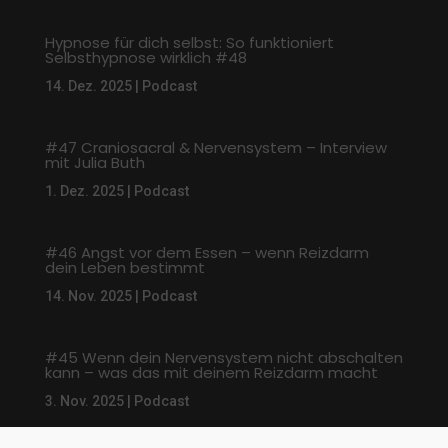
Hypnose für dich selbst: So funktioniert
Selbsthypnose wirklich #48
14. Dez. 2025
|
Podcast
#47 Craniosacral & Nervensystem – Interview
mit Julia Buth
1. Dez. 2025
|
Podcast
#46 Angst vor dem Essen – wenn Reizdarm
dein Leben bestimmt
14. Nov. 2025
|
Podcast
#45 Wenn dein Nervensystem nicht abschalten
kann – was das mit deinem Reizdarm macht
3. Nov. 2025
|
Podcast