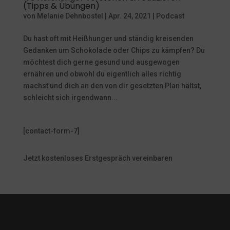
(Tipps & Übungen)
von
Melanie Dehnbostel
|
Apr. 24, 2021
|
Podcast
Du hast oft mit Heißhunger und ständig kreisenden
Gedanken um Schokolade oder Chips zu kämpfen? Du
möchtest dich gerne gesund und ausgewogen
ernähren und obwohl du eigentlich alles richtig
machst und dich an den von dir gesetzten Plan hältst,
schleicht sich irgendwann...
[contact-form-7]
Jetzt kostenloses Erstgespräch vereinbaren