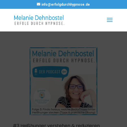
info@erfolgdurchhypnose.de
#3 Heißhunger verstehen & reduzieren