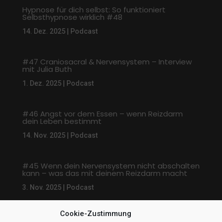
Hypnose für dich selbst: So funktioniert
Selbsthypnose wirklich #48
14. Dez. 2025
|
Podcast
#47 Craniosacral & Nervensystem – Interview
mit Julia Buth
1. Dez. 2025
|
Podcast
#46 Angst vor dem Essen – wenn Reizdarm
dein Leben bestimmt
14. Nov. 2025
|
Podcast
#45 Wenn dein Nervensystem nicht abschalten
kann – was das mit deinem Reizdarm macht
3. Nov. 2025
|
Podcast
Cookie-Zustimmung
« Ältere Einträge