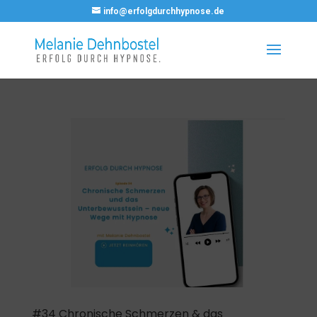
info@erfolgdurchhypnose.de
#34 Chronische Schmerzen & das