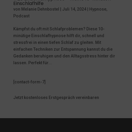
Einschlafhilfe
von
Melanie Dehnbostel
|
Juli 14, 2024
|
Hypnose
,
Podcast
Kämpfst du oft mit Schlafproblemen? Diese 10-
minütige Einschlafhypnose hilft dir, schnell und
stressfrei in einen tiefen Schlaf zu gleiten. Mit
einfachen Techniken zur Entspannung kannst du die
Gedanken beruhigen und den Alltagsstress hinter dir
lassen. Perfekt für...
[contact-form-7]
Jetzt kostenloses Erstgespräch vereinbaren