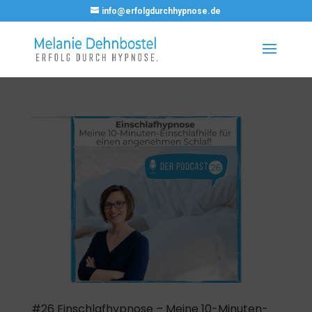
info@erfolgdurchhypnose.de
#26 Einschlafhypnose – Meine 10-Minuten-