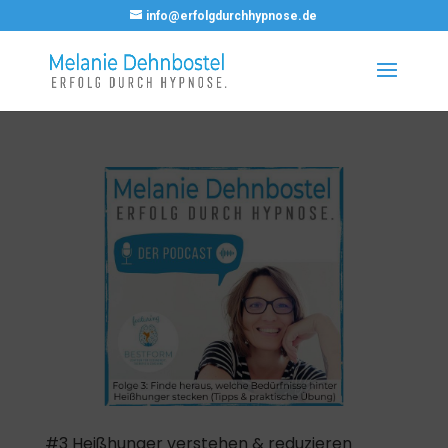
info@erfolgdurchhypnose.de
#3 Heißhunger verstehen & reduzieren