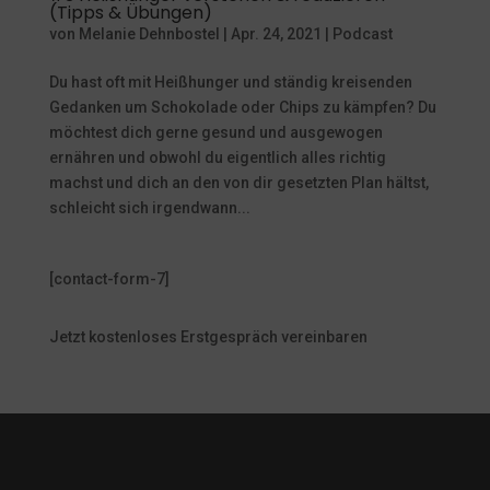
(Tipps & Übungen)
von
Melanie Dehnbostel
|
Apr. 24, 2021
|
Podcast
Du hast oft mit Heißhunger und ständig kreisenden
Gedanken um Schokolade oder Chips zu kämpfen? Du
möchtest dich gerne gesund und ausgewogen
ernähren und obwohl du eigentlich alles richtig
machst und dich an den von dir gesetzten Plan hältst,
schleicht sich irgendwann...
[contact-form-7]
Jetzt kostenloses Erstgespräch vereinbaren