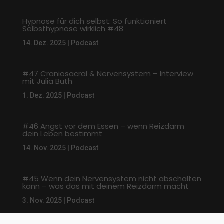
Hypnose für dich selbst: So funktioniert
Selbsthypnose wirklich #48
14. Dez. 2025
|
Podcast
#47 Craniosacral & Nervensystem – Interview
mit Julia Buth
1. Dez. 2025
|
Podcast
#46 Angst vor dem Essen – wenn Reizdarm
dein Leben bestimmt
14. Nov. 2025
|
Podcast
#45 Wenn dein Nervensystem nicht abschalten
kann – was das mit deinem Reizdarm macht
3. Nov. 2025
|
Podcast