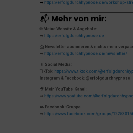
➡
https://erfolgdurchhypnose.de/workshop-st
📬
Mehr von mir:
🌐
Meine Website & Angebote:
➡
https://erfolgdurchhypnose.de
📩
Newsletter abonnieren & nichts mehr verpas
➡
https://erfolgdurchhypnose.de/newsletter/
📱
Social Media:
TikTok:
https://www.tiktok.com/@erfolgdurchhy
Instagram & Facebook:
@erfolgdurchhypnose
🎥
Mein YouTube-Kanal:
➡
https://www.youtube.com/@erfolgdurchhypn
👥
Facebook-Gruppe:
➡
https://www.facebook.com/groups/1225301