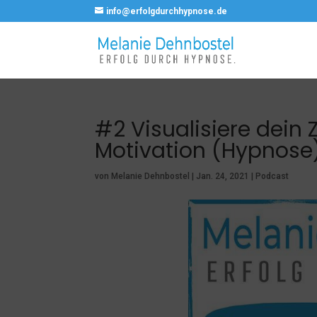
info@erfolgdurchhypnose.de
#2 Visualisiere dein Z
Motivation (Hypnose
von
Melanie Dehnbostel
|
Jan. 24, 2021
|
Podcast