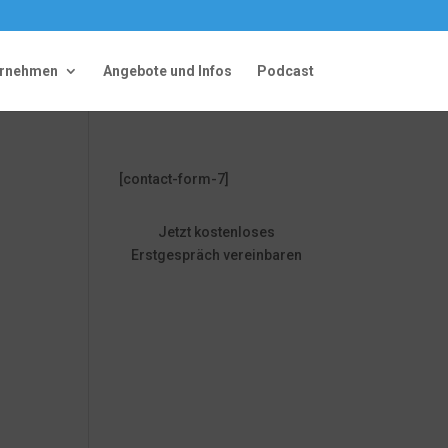
ernehmen
Angebote und Infos
Podcast
[contact-form-7]
Jetzt kostenloses
Erstgespräch vereinbaren