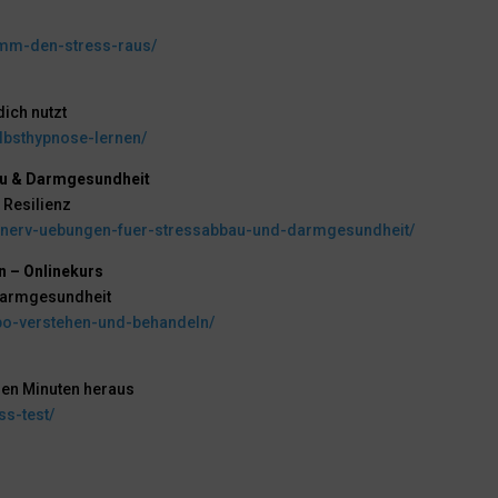
imm-den-stress-raus/
dich nutzt
elbsthypnose-lernen/
au & Darmgesundheit
 Resilienz
usnerv-uebungen-fuer-stressabbau-und-darmgesundheit/
n – Onlinekurs
Darmgesundheit
ibo-verstehen-und-behandeln/
igen Minuten heraus
s-test/
n