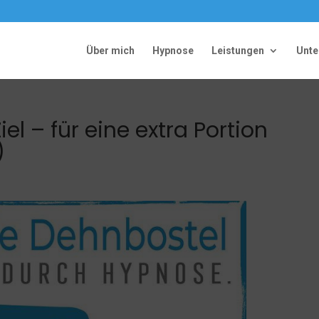
Über mich
Hypnose
Leistungen
Unt
iel – für eine extra Portion
)