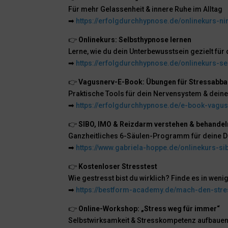
Für mehr Gelassenheit & innere Ruhe im Alltag
➡
https://erfolgdurchhypnose.de/onlinekurs-n
👉
Onlinekurs: Selbsthypnose lernen
Lerne, wie du dein Unterbewusstsein gezielt für 
➡
https://erfolgdurchhypnose.de/onlinekurs-s
👉
Vagusnerv-E-Book: Übungen für Stressabb
Praktische Tools für dein Nervensystem & deine
➡
https://erfolgdurchhypnose.de/e-book-vag
👉
SIBO, IMO & Reizdarm verstehen & behandel
Ganzheitliches 6-Säulen-Programm für deine 
➡
https://www.gabriela-hoppe.de/onlinekurs-s
👉
Kostenloser Stresstest
Wie gestresst bist du wirklich? Finde es in wen
➡
https://bestform-academy.de/mach-den-stres
👉
Online-Workshop: „Stress weg für immer“
Selbstwirksamkeit & Stresskompetenz aufbaue