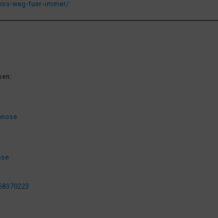
ress-weg-fuer-immer/
sen:
pnose
ose
568370223