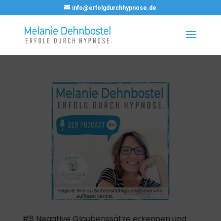
info@erfolgdurchhypnose.de
#8 Negative Glaubenssätze erkennen und