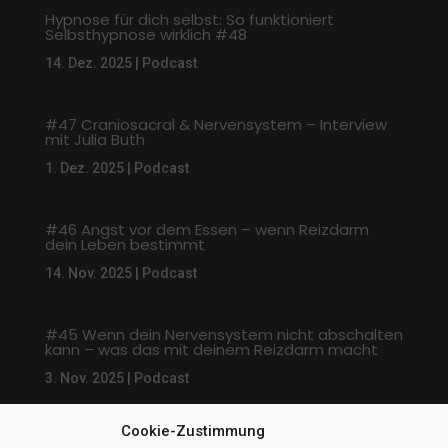
Hypnose für dich selbst: So funktioniert
Selbsthypnose wirklich #48
14. Dez. 2025
|
Podcast
#47 Craniosacral & Nervensystem – Interview
mit Julia Buth
1. Dez. 2025
|
Podcast
#46 Angst vor dem Essen – wenn Reizdarm
dein Leben bestimmt
14. Nov. 2025
|
Podcast
#45 Wenn dein Nervensystem nicht abschalten
kann – was das mit deinem Reizdarm macht
3. Nov. 2025
|
Podcast
Cookie-Zustimmung
« Ältere Einträge