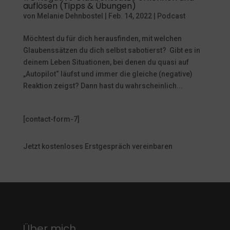
auflösen (Tipps & Übungen)
von
Melanie Dehnbostel
|
Feb. 14, 2022
|
Podcast
Möchtest du für dich herausfinden, mit welchen
Glaubenssätzen du dich selbst sabotierst? Gibt es in
deinem Leben Situationen, bei denen du quasi auf
„Autopilot“ läufst und immer die gleiche (negative)
Reaktion zeigst? Dann hast du wahrscheinlich...
[contact-form-7]
Jetzt kostenloses Erstgespräch vereinbaren
Über mich