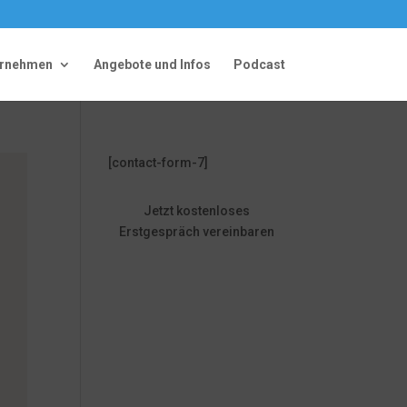
ernehmen
Angebote und Infos
Podcast
[contact-form-7]
Jetzt kostenloses
Erstgespräch vereinbaren