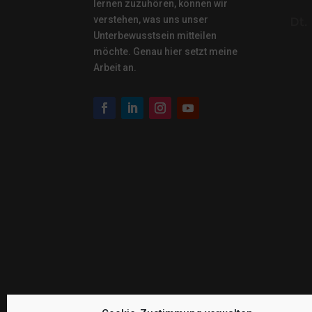
lernen zuzuhören, können wir
verstehen, was uns unser
Unterbewusstsein mitteilen
möchte. Genau hier setzt meine
Arbeit an.