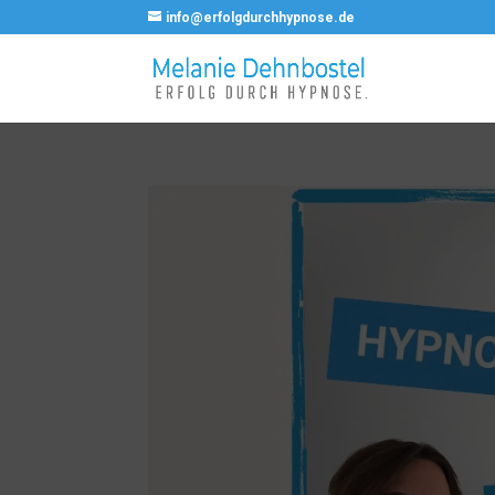
info@erfolgdurchhypnose.de