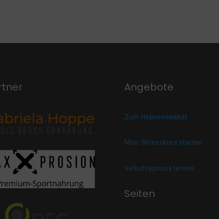
rtner
Angebote
Zum Hypnosepaket
Mini-Stresskurs starten
Selbsthypnose lernen
Seiten