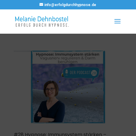
info@erfolgdurchhypnose.de
#28 Hypnose: Immunsystem stärken –