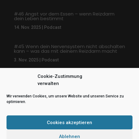
#46 Angst vor dem Essen – wenn Reizdarm
dein Leben bestimmt
14. Nov. 2025
|
Podcast
#45 Wenn dein Nervensystem nicht abschalten
kann – was das mit deinem Reizdarm macht
3. Nov. 2025
|
Podcast
Cookie-Zustimmung
« Ältere Einträge
verwalten
Wir verwenden Cookies, um unsere Website und unseren Service zu
optimieren.
Cookies akzeptieren
Ablehnen
© Erfolg durch Hypnose | Melanie Dehnbostel 2025