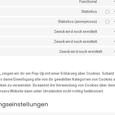
to
Functional
google-
Consent
service
maps
to
Statistics
youtube
Consent
service
to
Statistics (anonymous)
complia
Consent
service
to
Zweck wird noch ermittelt
google-
Consent
service
analytic
to
Zweck wird noch ermittelt
burst-
Consent
service
statistic
to
Zweck wird noch ermittelt
calendl
Cons
service
to
linkedin
servi
sons
 zeigen wir dir ein Pop-Up mit einer Erklärung über Cookies. Sobald
uns deine Einwilligung alle von dir gewählten Kategorien von Cookies 
ieben zu verwenden. Du kannst die Verwendung von Cookies über dei
unsere Website dann unter Umständen nicht richtig funktioniert.
ungseinstellungen