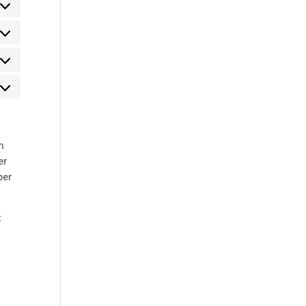
rlieben
atistiken
rketing
m
er
ber
t