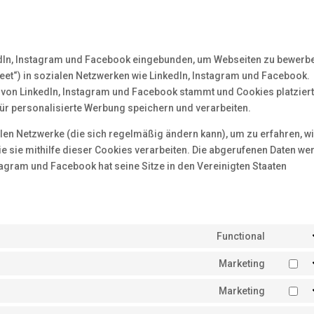
kedIn, Instagram und Facebook eingebunden, um Webseiten zu bewerb
. „Tweet“) in sozialen Netzwerken wie LinkedIn, Instagram und Facebook.
er von LinkedIn, Instagram und Facebook stammt und Cookies platziert
ür personalisierte Werbung speichern und verarbeiten.
alen Netzwerke (die sich regelmäßig ändern kann), um zu erfahren, w
ie sie mithilfe dieser Cookies verarbeiten. Die abgerufenen Daten we
tagram und Facebook hat seine Sitze in den Vereinigten Staaten
Functional
Consent
to
Marketing
Consent
service
to
Marketing
wordpr
Consent
service