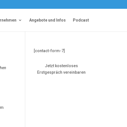
ernehmen
Angebote und Infos
Podcast
[contact-form-7]
Jetzt kostenloses
chen
Erstgespräch vereinbaren
em