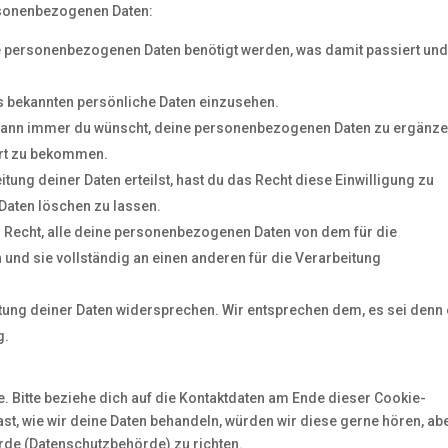
ersonenbezogenen Daten:
e personenbezogenen Daten benötigt werden, was damit passiert und
ns bekannten persönliche Daten einzusehen.
t wann immer du wünscht, deine personenbezogenen Daten zu ergänze
ert zu bekommen.
tung deiner Daten erteilst, hast du das Recht diese Einwilligung zu
aten löschen zu lassen.
s Recht, alle deine personenbezogenen Daten von dem für die
und sie vollständig an einen anderen für die Verarbeitung
tung deiner Daten widersprechen. Wir entsprechen dem, es sei denn
g.
. Bitte beziehe dich auf die Kontaktdaten am Ende dieser Cookie-
t, wie wir deine Daten behandeln, würden wir diese gerne hören, ab
rde (Datenschutzbehörde) zu richten.