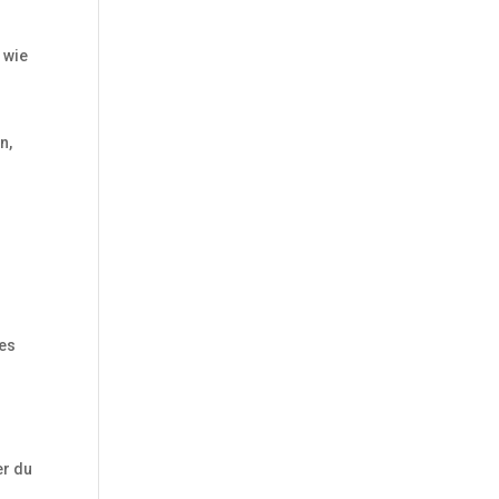
 wie
n,
 es
er du