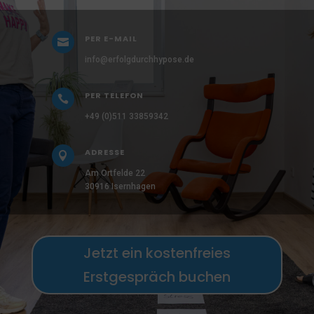
PER E-MAIL

info@erfolgdurchhypose.de
PER TELEFON

+49 (0)511 33859342
ADRESSE

Am Ortfelde 22
30916 Isernhagen
Jetzt ein kostenfreies
Erstgespräch buchen