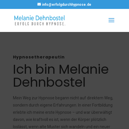
info@erfolgdurchhypnose.de
Hypnosetherapeutin
Ich bin Melanie
Dehnbostel
Mein Weg zur Hypnose begann nicht auf direktem Weg,
sondern durch eigene Erfahrungen. In einer Fortbildung
erlebte ich meine erste Hypnose – und war überwältigt
davon, wie kraftvoll es ist, wenn der Körper plötzlich
loslässt, wenn alte Muster sich wandeln und ein neuer