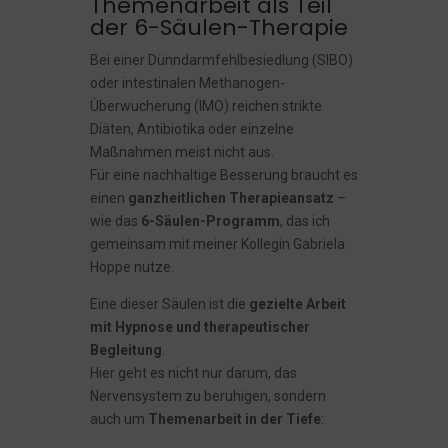
Themenarbeit als Teil
der 6-Säulen-Therapie
Bei einer Dünndarmfehlbesiedlung (SIBO)
oder intestinalen Methanogen-
Überwucherung (IMO) reichen strikte
Diäten, Antibiotika oder einzelne
Maßnahmen meist nicht aus.
Für eine nachhaltige Besserung braucht es
einen
ganzheitlichen Therapieansatz
–
wie das
6-Säulen-Programm
, das ich
gemeinsam mit meiner Kollegin Gabriela
Hoppe nutze.
Eine dieser Säulen ist die
gezielte Arbeit
mit Hypnose und therapeutischer
Begleitung
.
Hier geht es nicht nur darum, das
Nervensystem zu beruhigen, sondern
auch um
Themenarbeit in der Tiefe
: