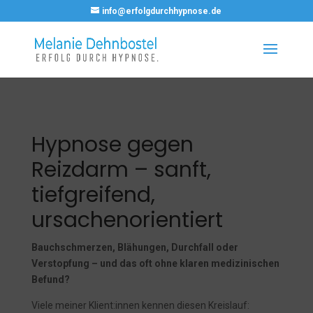
info@erfolgdurchhypnose.de
Hypnose gegen
Reizdarm – sanft,
tiefgreifend,
ursachenorientiert
Bauchschmerzen, Blähungen, Durchfall oder
Verstopfung – und das oft ohne klaren medizinischen
Befund?
Viele meiner Klient:innen kennen diesen Kreislauf: