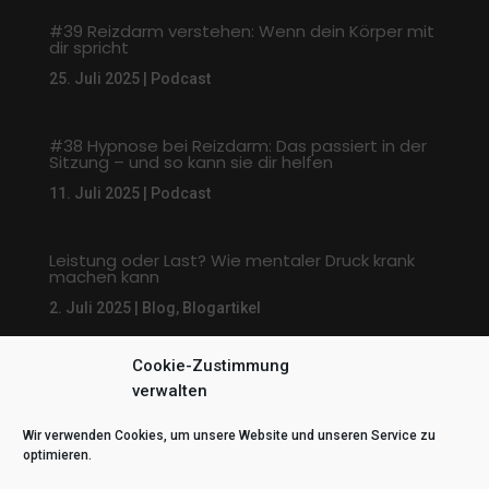
#39 Reizdarm verstehen: Wenn dein Körper mit
dir spricht
25. Juli 2025
|
Podcast
#38 Hypnose bei Reizdarm: Das passiert in der
Sitzung – und so kann sie dir helfen
11. Juli 2025
|
Podcast
Leistung oder Last? Wie mentaler Druck krank
machen kann
2. Juli 2025
|
Blog
,
Blogartikel
Cookie-Zustimmung
« Ältere Einträge
Nächste Einträge »
verwalten
Wir verwenden Cookies, um unsere Website und unseren Service zu
optimieren.