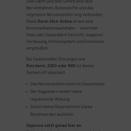
Dein Darm und dein Gehirn sind über
Nervenbahnen, Botenstoffe und das
vegetative Nervensystem eng verbunden.
Diese
Darm-Hirn-Achse
ist wie eine
Kommunikationsautobahn – wenn hier
Stau oder Daueralarm herrscht, reagieren
Verdauung, Immunsystem und Emotionen
empfindlich.
Bei funktionellen Störungen wie
Reizdarm, SIBO oder IMO
ist dieses
System oft überreizt:
Das Nervensystem steht im Dauerstress
Der Vagusnerv verliert seine
regulierende Wirkung
Schon kleine Reize können starke
Beschwerden auslösen
Hypnose setzt genau hier an: