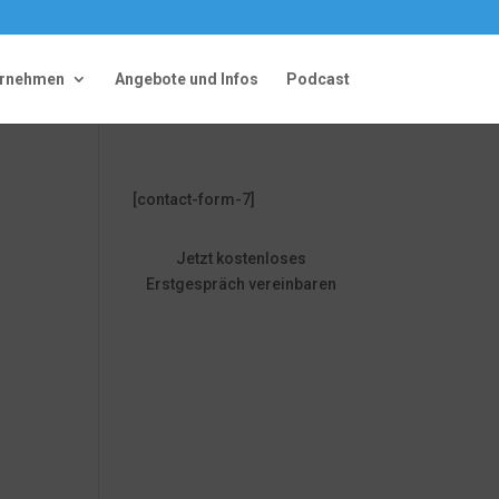
ernehmen
Angebote und Infos
Podcast
[contact-form-7]
Jetzt kostenloses
Erstgespräch vereinbaren