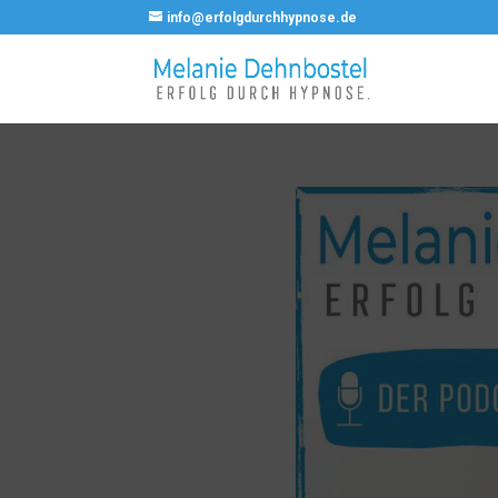
info@erfolgdurchhypnose.de