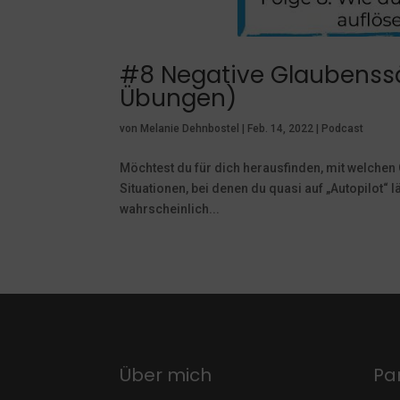
#8 Negative Glaubenssä
Übungen)
von
Melanie Dehnbostel
|
Feb. 14, 2022
|
Podcast
Möchtest du für dich herausfinden, mit welchen
Situationen, bei denen du quasi auf „Autopilot“ 
wahrscheinlich...
Über mich
Pa