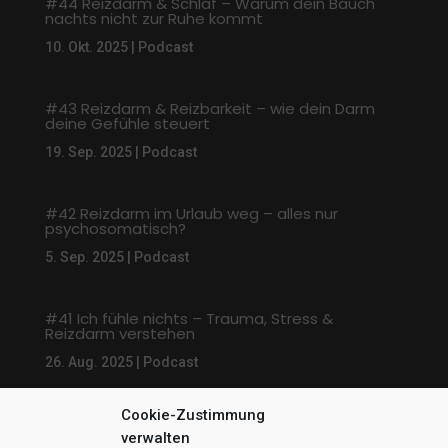
#44 Reizdarm & Schlaf – Warum dein Bauch
nachts nicht zur Ruhe kommt
10. Okt. 2025
|
Podcast
#43 Reizdarm & Reizbarkeit – wie dein Darm
deine Gefühle steuert
19. Sep. 2025
|
Podcast
#42 Reizdarm im Urlaub weg – alles nur
psychosomatisch?
5. Sep. 2025
|
Podcast
#41 Ich fühle nichts – Trauma, Stress &
Reizdarm verstehen
26. Aug. 2025
|
Podcast
Cookie-Zustimmung
« Ältere Einträge
Nächste Einträge »
verwalten