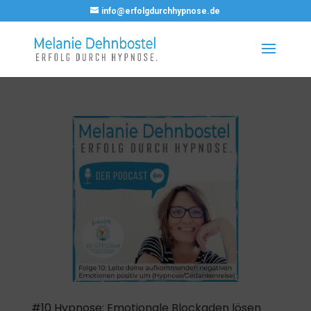
info@erfolgdurchhypnose.de
#10 Hypnose: Emotionale Blockaden lösen